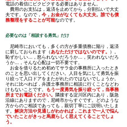
電話の着信にビクビクする必要はありません。
費用のお支払は，返済を止めてから，分割払いで大丈
夫です。なので，
今，お金がなくても大丈夫。誰でも債
務整理をすることが可能
なのです。
必要なのは「相談する勇気」だけ
尼崎市においても，多くの方が多重債務に陥り，返済
に窮しておられます（
あなただけではないのです。
）。
恥ずかしい…，怒られないだろうか…，笑われないだろ
うか…，そんな心配は一切不要です。
お金を借りるため初めてサラ金の事務所に入ったとき
のことを思い出してください。人目を気にして勇気を振
り絞って入口ドアをまたがれたのではないでしょうか。
それに比べれば，弁護士事務所に相談に行くことなどわ
けもないことです。
もう一度勇気を振り絞って，当事務
所までお電話ください。
隣接する淀川区内にあり，阪急
沿線にありますので，尼崎市からすぐです。どのような
方からのご相談であっても，親切丁寧にご説明いたしま
す。
解決方法や見通しがわかれば，これまで一人で悩ん
でいたことがきっと馬鹿らしく思えてくることでしょ
う。