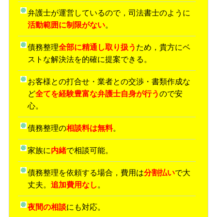
弁護士が運営しているので，司法書士のように
活動範囲に制限がない
。
債務整理
全部に精通し取り扱う
ため，貴方にベ
ストな解決法を的確に提案できる。
お客様との打合せ・業者との交渉・書類作成な
ど
全てを経験豊富な弁護士自身が行う
ので安
心。
債務整理の
相談料は無料
。
家族に
内緒
で相談可能。
債務整理を依頼する場合，費用は
分割払い
で大
丈夫。
追加費用なし
。
夜間の相談
にも対応。