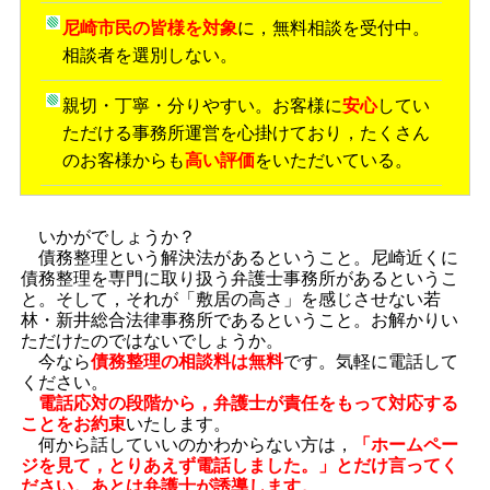
尼崎市民の皆様を対象
に，無料相談を受付中。
相談者を選別しない。
親切・丁寧・分りやすい。お客様に
安心
してい
ただける事務所運営を心掛けており，たくさん
のお客様からも
高い評価
をいただいている。
いかがでしょうか？
債務整理という解決法があるということ。尼崎近くに
債務整理を専門に取り扱う弁護士事務所があるというこ
と。そして，それが「敷居の高さ」を感じさせない若
林・新井総合法律事務所であるということ。お解かりい
ただけたのではないでしょうか。
今なら
債務整理の相談料は無料
です。気軽に電話して
ください。
電話応対の段階から，弁護士が責任をもって対応する
ことをお約束
いたします。
何から話していいのかわからない方は，
「ホームペー
ジを見て，とりあえず電話しました。」とだけ言ってく
ださい。あとは弁護士が誘導します。