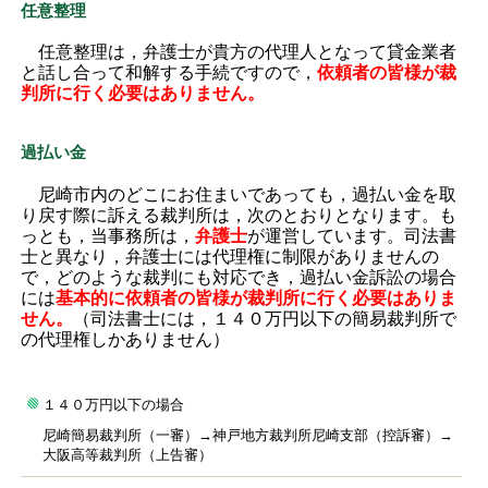
任意整理
任意整理は，弁護士が貴方の代理人となって貸金業者
と話し合って和解する手続ですので，
依頼者の皆様が裁
判所に行く必要はありません。
過払い金
尼崎市内のどこにお住まいであっても，過払い金を取
り戻す際に訴える裁判所は，次のとおりとなります。も
っとも，当事務所は，
弁護士
が運営しています。司法書
士と異なり，弁護士には代理権に制限がありませんの
で，どのような裁判にも対応でき，過払い金訴訟の場合
には
基本的に依頼者の皆様が裁判所に行く必要はありま
せん。
（司法書士には，１４０万円以下の簡易裁判所で
の代理権しかありません）
１４０万円以下の場合
尼崎簡易裁判所（一審）→神戸地方裁判所尼崎支部（控訴審）→
大阪高等裁判所（上告審）