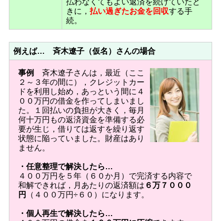
払わなくてもよい返済を続けていたと
きに，
払い過ぎたお金を回収
する手
続。
例えば… 斉木遼子（仮名）さんの場合
事例
斉木遼子さんは，最近（ここ
２～３年の間に），クレジットカー
ドを利用し始め，あっという間に４
００万円の借金を作ってしまいまし
た。１回払いの負担が大きく，毎月
何十万円もの返済資金を準備する必
要が生じ，借りては返すを繰り返す
状態に陥っていました。財産はあり
ません。
・任意整理で解決したら…
４００万円を５年（６０か月）で完済する内容で
和解できれば，月あたりの返済額は
６万７０００
円
（４００万円÷６０）になります。
・個人再生で解決したら…