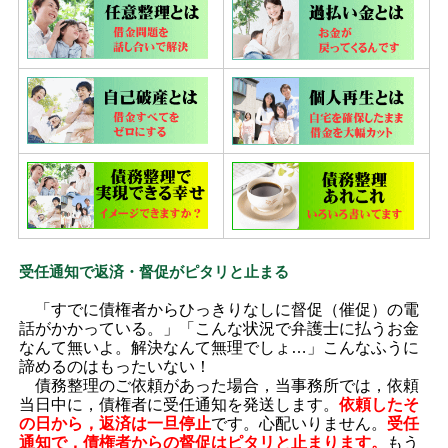
受任通知で返済・督促がピタリと止まる
「すでに債権者からひっきりなしに督促（催促）の電
話がかかっている。」「こんな状況で弁護士に払うお金
なんて無いよ。解決なんて無理でしょ…」こんなふうに
諦めるのはもったいない！
債務整理のご依頼があった場合，当事務所では，依頼
当日中に，債権者に受任通知を発送します。
依頼したそ
の日から，返済は一旦停止
です。心配いりません。
受任
通知で，債権者からの督促はピタリと止まります。
もう