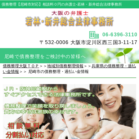
債務整理【尼崎市対応】相談料０円の弁護士‐若林・新井総合法律事務所
06-6396-3110
〒532-0006 大阪市淀川区西三国3-11-17
尼崎で債務整理をご検討中の皆様へ
債務整理大阪ＴＯＰ
＞＞
地域別債務整理情報
＞＞
兵庫県の債務整理・過払
い金情報
＞＞ 尼崎市の債務整理・過払い金情報