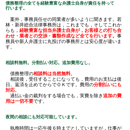
債務整理の全てを経験豊富な弁護士自身が責任を持って
行います。
案外，事務員任せの同業者が多いように聞きます。若
林・新井総合法律事務所は，これまでも，そしてこれか
らも，
経験豊富な担当弁護士自身が，お客様との打ち合
わせ・業者との交渉・書類作成など全てを行います。
事
務員や新人弁護士に丸投げの事務所とは安心度が違いま
す。
相談料無料。分割払い対応。追加費用なし。
債務整理の
相談料は当然無料
。
相談後，受任することになっても，費用のお支払は後
日。返済を止めてからでＯＫです。費用の
分割払いにも
対応
。
過払い金の裁判をする場合でも，実費を除き
追加の費
用は一切不要
です。
夜間の相談にも対応可能しています。
執務時間は一応午後６時までとしていますが，仕事が