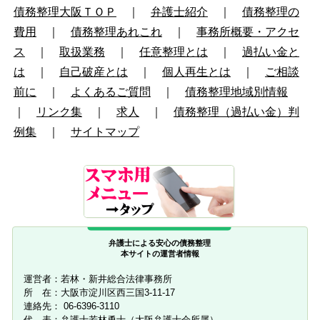
債務整理大阪ＴＯＰ
｜
弁護士紹介
｜
債務整理の
費用
｜
債務整理あれこれ
｜
事務所概要・アクセ
ス
｜
取扱業務
｜
任意整理とは
｜
過払い金と
は
｜
自己破産とは
｜
個人再生とは
｜
ご相談
前に
｜
よくあるご質問
｜
債務整理地域別情報
｜
リンク集
｜
求人
｜
債務整理（過払い金）判
例集
｜
サイトマップ
弁護士による安心の債務整理
本サイトの運営者情報
運営者：若林・新井総合法律事務所
所 在：大阪市淀川区西三国3-11-17
連絡先： 06-6396-3110
代 表：弁護士若林勇士（大阪弁護士会所属）