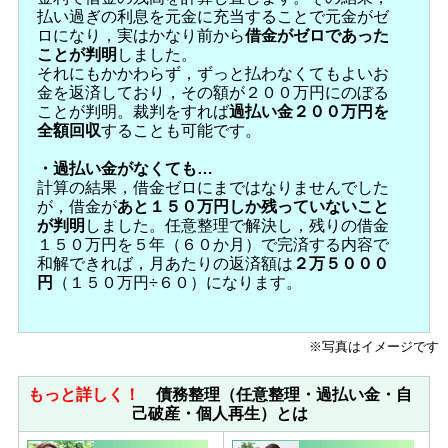
払い過ぎの利息を元金に充当することで元金がゼ
ロになり，実はかなり前から
借金がゼロであった
ことが判明
しました。
それにもかかわらず，ずっと払わなくてもよいお
金を返済しており，その額が２００万円にのぼる
ことが判明。裁判をすれば
過払い金２００万円を
全額回収
することも可能です。
・過払い金がなくても…
計算の結果，借金ゼロにまではなりませんでした
が，借金が
あと１５０万円しか残っていないこと
が判明
しました。任意整理で解決し，残りの借金
１５０万円を５年（６０か月）で完済する内容で
和解できれば，月あたりの返済額は
２万５０００
円
（１５０万円÷６０）になります。
※写真はイメージです
もっと詳しく！
債務整理（任意整理・過払い金・自
己破産・個人再生）とは