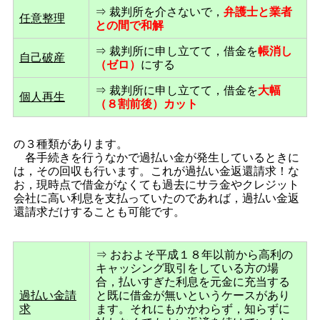
⇒ 裁判所を介さないで，
弁護士と業者
任意整理
との間で和解
⇒ 裁判所に申し立てて，借金を
帳消し
自己破産
（ゼロ）
にする
⇒ 裁判所に申し立てて，借金を
大幅
個人再生
（８割前後）カット
の３種類があります。
各手続きを行うなかで過払い金が発生しているときに
は，その回収も行います。これが過払い金返還請求！な
お，現時点で借金がなくても過去にサラ金やクレジット
会社に高い利息を支払っていたのであれば，過払い金返
還請求だけすることも可能です。
⇒ おおよそ平成１８年以前から高利の
キャッシング取引をしている方の場
合，払いすぎた利息を元金に充当する
過払い金請
と既に借金が無いというケースがあり
求
ます。それにもかかわらず，知らずに