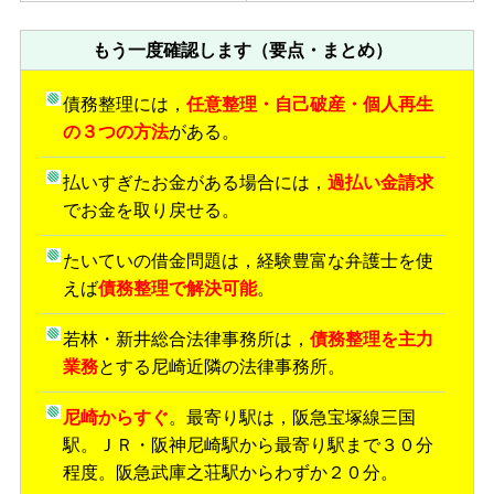
もう一度確認します（要点・まとめ）
債務整理には，
任意整理・自己破産・個人再生
の３つの方法
がある。
払いすぎたお金がある場合には，
過払い金請求
でお金を取り戻せる。
たいていの借金問題は，経験豊富な弁護士を使
えば
債務整理で解決可能
。
若林・新井総合法律事務所は，
債務整理を主力
業務
とする尼崎近隣の法律事務所。
尼崎からすぐ
。最寄り駅は，阪急宝塚線三国
駅。ＪＲ・阪神尼崎駅から最寄り駅まで３０分
程度。阪急武庫之荘駅からわずか２０分。