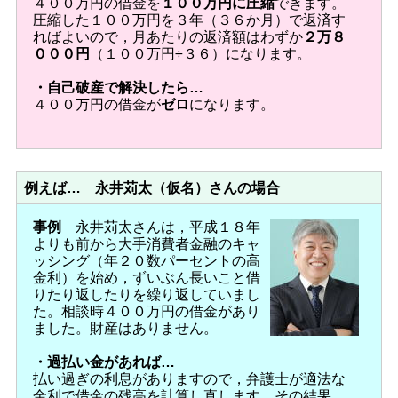
４００万円の借金を
１００万円に圧縮
できます。
圧縮した１００万円を３年（３６か月）で返済す
ればよいので，月あたりの返済額はわずか
２万８
０００円
（１００万円÷３６）になります。
・自己破産で解決したら…
４００万円の借金が
ゼロ
になります。
例えば… 永井苅太（仮名）さんの場合
事例
永井苅太さんは，平成１８年
よりも前から大手消費者金融のキャ
ッシング（年２０数パーセントの高
金利）を始め，ずいぶん長いこと借
りたり返したりを繰り返していまし
た。相談時４００万円の借金があり
ました。財産はありません。
・過払い金があれば…
払い過ぎの利息がありますので，弁護士が適法な
金利で借金の残高を計算し直します。その結果，