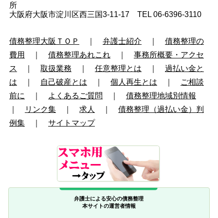
所
大阪府大阪市淀川区西三国3-11-17 TEL 06-6396-3110
債務整理大阪ＴＯＰ
｜
弁護士紹介
｜
債務整理の
費用
｜
債務整理あれこれ
｜
事務所概要・アクセ
ス
｜
取扱業務
｜
任意整理とは
｜
過払い金と
は
｜
自己破産とは
｜
個人再生とは
｜
ご相談
前に
｜
よくあるご質問
｜
債務整理地域別情報
｜
リンク集
｜
求人
｜
債務整理（過払い金）判
例集
｜
サイトマップ
弁護士による安心の債務整理
本サイトの運営者情報