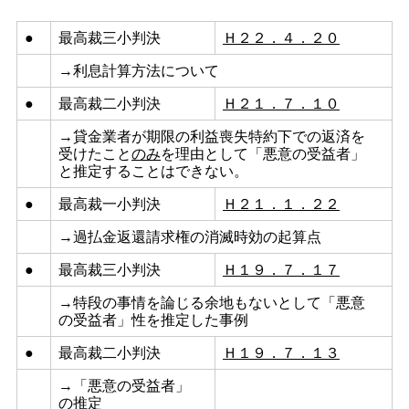
●
最高裁三小判決
Ｈ２２．４．２０
→利息計算方法について
●
最高裁二小判決
Ｈ２１．７．１０
→貸金業者が期限の利益喪失特約下での返済を
受けたこと
のみ
を理由として「悪意の受益者」
と推定することはできない。
●
最高裁一小判決
Ｈ２１．１．２２
→過払金返還請求権の消滅時効の起算点
●
最高裁三小判決
Ｈ１９．７．１７
→特段の事情を論じる余地もないとして「悪意
の受益者」性を推定した事例
●
最高裁二小判決
Ｈ１９．７．１３
→「悪意の受益者」
の推定