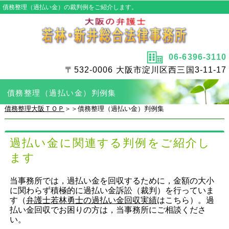
債務整理（過払い金）の裁判例をご紹介します。
06-6396-3110
〒532-0006 大阪市淀川区西三国3-11-17
債務整理（過払い金）判例集
債務整理大阪ＴＯＰ
＞＞債務整理（過払い金）判例集
過払い金に関連する判例をご紹介し
ます
当事務所では，過払い金を回収するために，金額の大小
に関わらず積極的に過払い金訴訟（裁判）を行っていま
す（
弁護士若林勇士の過払い金回収実績
はこちら）。過
払い金回収でお困りの方は，当事務所にご相談くださ
い。