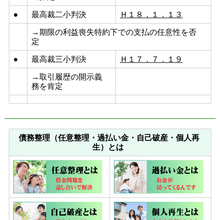
●
最高裁二小判決
Ｈ１８．１．１３
→期限の利益喪失特約下での支払の任意性を否
定
●
最高裁三小判決
Ｈ１７．７．１９
→取引履歴の開示義
務を肯定
債務整理（任意整理・過払い金・自己破産・個人再
生）とは