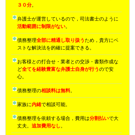
３０分
。
弁護士が運営しているので，司法書士のように
活動範囲に制限がない
。
債務整理
全部に精通し取り扱う
ため，貴方にベ
ストな解決法を的確に提案できる。
お客様との打合せ・業者との交渉・書類作成な
ど
全てを経験豊富な弁護士自身が行う
ので安
心。
債務整理の
相談料は無料
。
家族に
内緒
で相談可能。
債務整理を依頼する場合，費用は
分割払い
で大
丈夫。
追加費用なし
。