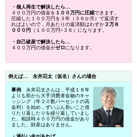
・個人再生で解決したら…
４００万円の借金を
１００万円に圧縮
できます。
圧縮した１００万円を３年（３６か月）で返済す
ればよいので，月あたりの返済額はわずか
２万８
０００円
（１００万円÷３６）になります。
・自己破産で解決したら…
４００万円の借金が
ゼロ
になります。
例えば… 永井苅太（仮名）さんの場合
事例
永井苅太さんは，平成１８年
よりも前から大手消費者金融のキャ
ッシング（年２０数パーセントの高
金利）を始め，ずいぶん長いこと借
りたり返したりを繰り返していまし
た。相談時４００万円の借金があり
ました。財産はありません。
・過払い金があれば…