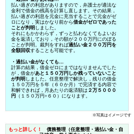
払い過ぎの利息がありますので，弁護士が適法な
金利で借金の残高を計算し直します。その結果，
払い過ぎの利息を元金に充当することで元金がゼ
ロになり，実はかなり前から
借金がゼロであった
ことが判明
しました。
それにもかかわらず，ずっと払わなくてもよいお
金を返済しており，その額が２００万円にのぼる
ことが判明。裁判をすれば
過払い金２００万円を
全額回収
することも可能です。
・過払い金がなくても…
計算の結果，借金ゼロにまではなりませんでした
が，借金が
あと１５０万円しか残っていないこと
が判明
しました。任意整理で解決し，残りの借金
１５０万円を５年（６０か月）で完済する内容で
和解できれば，月あたりの返済額は
２万５０００
円
（１５０万円÷６０）になります。
※写真はイメージです
もっと詳しく！
債務整理（任意整理・過払い金・自