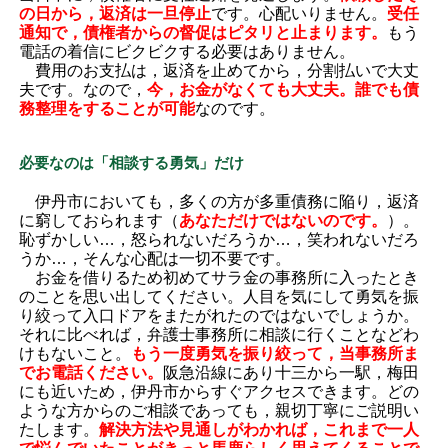
の日から，返済は一旦停止
です。心配いりません。
受任
通知で，債権者からの督促はピタリと止まります。
もう
電話の着信にビクビクする必要はありません。
費用のお支払は，返済を止めてから，分割払いで大丈
夫です。なので，
今，お金がなくても大丈夫。誰でも債
務整理をすることが可能
なのです。
必要なのは「相談する勇気」だけ
伊丹市においても，多くの方が多重債務に陥り，返済
に窮しておられます（
あなただけではないのです。
）。
恥ずかしい…，怒られないだろうか…，笑われないだろ
うか…，そんな心配は一切不要です。
お金を借りるため初めてサラ金の事務所に入ったとき
のことを思い出してください。人目を気にして勇気を振
り絞って入口ドアをまたがれたのではないでしょうか。
それに比べれば，弁護士事務所に相談に行くことなどわ
けもないこと。
もう一度勇気を振り絞って，当事務所ま
でお電話ください。
阪急沿線にあり十三から一駅，梅田
にも近いため，伊丹市からすぐアクセスできます。どの
ような方からのご相談であっても，親切丁寧にご説明い
たします。
解決方法や見通しがわかれば，これまで一人