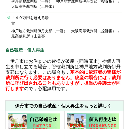
伊丹簡易裁判所（一審）→神戸地方裁判所伊丹支部（控訴審）→
大阪高等裁判所（上告審）
１４０万円を超える場
合
神戸地方裁判所伊丹支部（一審）→大阪高等裁判所（控訴審）→
最高裁判所（上告審）
自己破産・個人再生
伊丹市にお住まいの皆様が破産（同時廃止）や個人再
生を申し立てる場合，管轄裁判所は神戸地方裁判所伊丹
支部になります。この場合も，
基本的に依頼者の皆様が
裁判所に行く必要はありません。破産の場合には，裁判
所に呼び出されることもありますが，担当の弁護士が同
行します
ので，心配無用です。
伊丹市での自己破産・個人再生をもっと詳しく