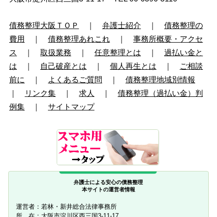
債務整理大阪ＴＯＰ
｜
弁護士紹介
｜
債務整理の
費用
｜
債務整理あれこれ
｜
事務所概要・アクセ
ス
｜
取扱業務
｜
任意整理とは
｜
過払い金と
は
｜
自己破産とは
｜
個人再生とは
｜
ご相談
前に
｜
よくあるご質問
｜
債務整理地域別情報
｜
リンク集
｜
求人
｜
債務整理（過払い金）判
例集
｜
サイトマップ
弁護士による安心の債務整理
本サイトの運営者情報
運営者：若林・新井総合法律事務所
所 在：大阪市淀川区西三国3-11-17