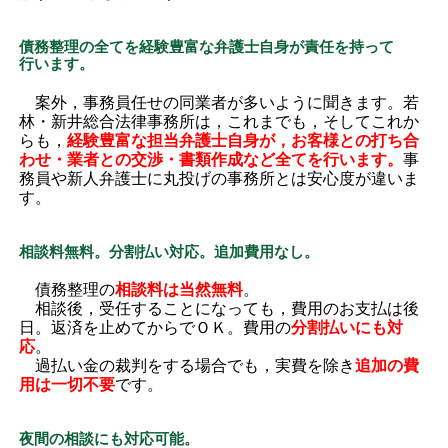
債務整理の全てを経験豊富な弁護士自身が責任を持って
行います。
案外，事務員任せの同業者が多いように聞きます。若
林・新井総合法律事務所は，これまでも，そしてこれか
らも，
経験豊富な担当弁護士自身が，お客様との打ち合
わせ・業者との交渉・書類作成など全てを行います。
事
務員や新人弁護士に丸投げの事務所とは安心度が違いま
す。
相談料無料。分割払い対応。追加費用なし。
債務整理の
相談料は当然無料
。
相談後，受任することになっても，費用のお支払は後
日。返済を止めてからでＯＫ。費用の
分割払いにも対
応
。
過払い金の裁判をする場合でも，実費を除き
追加の費
用は一切不要
です。
夜間の相談にも対応可能。