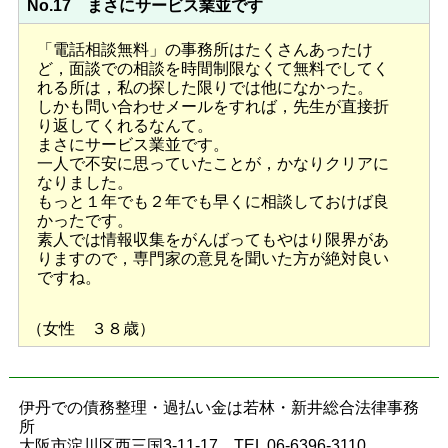
No.17 まさにサービス業並です
「電話相談無料」の事務所はたくさんあったけ
ど，面談での相談を時間制限なくて無料でしてく
れる所は，私の探した限りでは他になかった。
しかも問い合わせメールをすれば，先生が直接折
り返してくれるなんて。
まさにサービス業並です。
一人で不安に思っていたことが，かなりクリアに
なりました。
もっと１年でも２年でも早くに相談しておけば良
かったです。
素人では情報収集をがんばってもやはり限界があ
りますので，専門家の意見を聞いた方が絶対良い
ですね。
（女性 ３８歳）
伊丹での債務整理・過払い金は若林・新井総合法律事務
所
大阪市淀川区西三国3-11-17 TEL 06-6396-3110