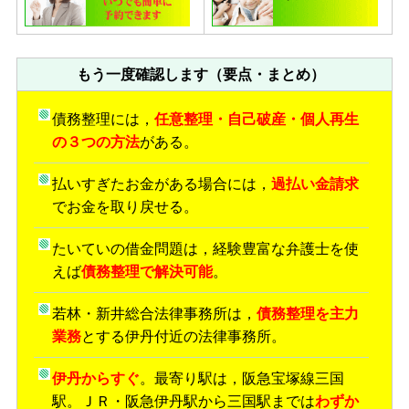
もう一度確認します（要点・まとめ）
債務整理には，
任意整理・自己破産・個人再生
の３つの方法
がある。
払いすぎたお金がある場合には，
過払い金請求
でお金を取り戻せる。
たいていの借金問題は，経験豊富な弁護士を使
えば
債務整理で解決可能
。
若林・新井総合法律事務所は，
債務整理を主力
業務
とする伊丹付近の法律事務所。
伊丹からすぐ
。最寄り駅は，阪急宝塚線三国
駅。ＪＲ・阪急伊丹駅から三国駅までは
わずか