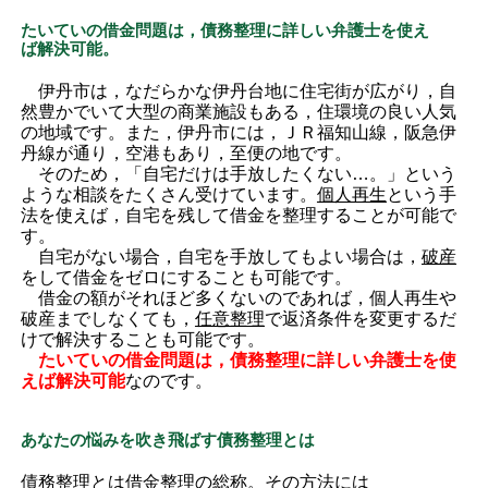
たいていの借金問題は，債務整理に詳しい弁護士を使え
ば解決可能。
伊丹市は，なだらかな伊丹台地に住宅街が広がり，自
然豊かでいて大型の商業施設もある，住環境の良い人気
の地域です。また，伊丹市には，ＪＲ福知山線，阪急伊
丹線が通り，空港もあり，至便の地です。
そのため，「自宅だけは手放したくない…。」という
ような相談をたくさん受けています。
個人再生
という手
法を使えば，自宅を残して借金を整理することが可能で
す。
自宅がない場合，自宅を手放してもよい場合は，
破産
をして借金をゼロにすることも可能です。
借金の額がそれほど多くないのであれば，個人再生や
破産までしなくても，
任意整理
で返済条件を変更するだ
けで解決することも可能です。
たいていの借金問題は，債務整理に詳しい弁護士を使
えば解決可能
なのです。
あなたの悩みを吹き飛ばす債務整理とは
債務整理とは借金整理の総称。その方法には