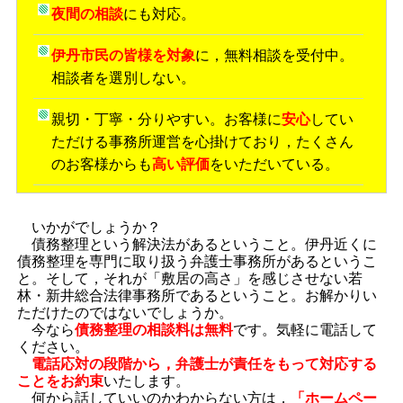
夜間の相談
にも対応。
伊丹市民の皆様を対象
に，無料相談を受付中。
相談者を選別しない。
親切・丁寧・分りやすい。お客様に
安心
してい
ただける事務所運営を心掛けており，たくさん
のお客様からも
高い評価
をいただいている。
いかがでしょうか？
債務整理という解決法があるということ。伊丹近くに
債務整理を専門に取り扱う弁護士事務所があるというこ
と。そして，それが「敷居の高さ」を感じさせない若
林・新井総合法律事務所であるということ。お解かりい
ただけたのではないでしょうか。
今なら
債務整理の相談料は無料
です。気軽に電話して
ください。
電話応対の段階から，弁護士が責任をもって対応する
ことをお約束
いたします。
何から話していいのかわからない方は，
「ホームペー