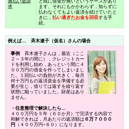
過払い金請
と既に借金が無いというケースがあり
求
ます。それにもかかわらず，知らずに
払わなくてもよい返済を続けていたと
きに，
払い過ぎたお金を回収
する手
続。
例えば… 斉木遼子（仮名）さんの場合
事例
斉木遼子さんは，最近（ここ
２～３年の間に），クレジットカー
ドを利用し始め，あっという間に４
００万円の借金を作ってしまいまし
た。１回払いの負担が大きく，毎月
何十万円もの返済資金を準備する必
要が生じ，借りては返すを繰り返す
状態に陥っていました。財産はあり
ません。
・任意整理で解決したら…
４００万円を５年（６０か月）で完済する内容で
和解できれば，月あたりの返済額は
６万７０００
円
（４００万円÷６０）になります。