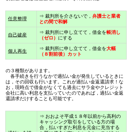
⇒ 裁判所を介さないで，
弁護士と業者
任意整理
との間で和解
⇒ 裁判所に申し立てて，借金を
帳消し
自己破産
（ゼロ）
にする
⇒ 裁判所に申し立てて，借金を
大幅
個人再生
（８割前後）カット
の３種類があります。
各手続きを行うなかで過払い金が発生しているときに
は，その回収も行います。これが過払い金返還請求！な
お，現時点で借金がなくても過去にサラ金やクレジット
会社に高い利息を支払っていたのであれば，過払い金返
還請求だけすることも可能です。
⇒ おおよそ平成１８年以前から高利の
キャッシング取引をしている方の場
合，払いすぎた利息を元金に充当する