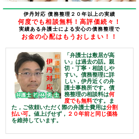
伊丹対応 債務整理２０年以上の実績
何度でも相談無料！高評価続々！
実績ある弁護士による安心の債務整理で
お金の心配はもうおしまい！！
「弁護士は敷居が高
い」は過去の話。親
切・丁寧・相談しや
すい。債務整理に詳
しい，伊丹近くの弁
護士事務所です。債
務整理の相談料は
何
度でも無料
です。ま
た，ご依頼いただく際の弁護士費用は
分割
払い可
。値上げせず，
２０年前と同じ価格
を維持しています。