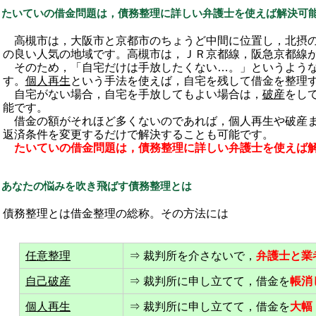
たいていの借金問題は，債務整理に詳しい弁護士を使えば解決可
高槻市は，大阪市と京都市のちょうど中間に位置し，北摂の
の良い人気の地域です。高槻市は，ＪＲ京都線，阪急京都線
そのため，「自宅だけは手放したくない…。」というような
す。
個人再生
という手法を使えば，自宅を残して借金を整理
自宅がない場合，自宅を手放してもよい場合は，
破産
をし
能です。
借金の額がそれほど多くないのであれば，個人再生や破産
返済条件を変更するだけで解決することも可能です。
たいていの借金問題は，債務整理に詳しい弁護士を使えば
あなたの悩みを吹き飛ばす債務整理とは
債務整理とは借金整理の総称。その方法には
任意整理
⇒ 裁判所を介さないで，
弁護士と業
自己破産
⇒ 裁判所に申し立てて，借金を
帳消
個人再生
⇒ 裁判所に申し立てて，借金を
大幅