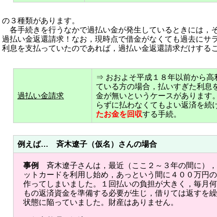
の３種類があります。
各手続きを行うなかで過払い金が発生しているときには，そ
過払い金返還請求！なお，現時点で借金がなくても過去にサ
利息を支払っていたのであれば，過払い金返還請求だけする
⇒ おおよそ平成１８年以前から高
ている方の場合，払いすぎた利息
過払い金請求
金が無いというケースがあります
らずに払わなくてもよい返済を続
たお金を回収
する手続。
例えば… 斉木遼子（仮名）さんの場合
事例
斉木遼子さんは，最近（ここ２～３年の間に），
ットカードを利用し始め，あっという間に４００万円の
作ってしまいました。１回払いの負担が大きく，毎月何
もの返済資金を準備する必要が生じ，借りては返すを繰
状態に陥っていました。財産はありません。