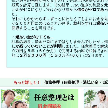
払い過ぎの利息がありますので，弁護士が適法な金利で
残高を計算し直します。その結果，払い過ぎの利息を元
元金がゼロになり，実はかなり前から
借金がゼロであっ
た。
それにもかかわらず，ずっと払わなくてもよいお金を返
が２００万円にのぼることが判明。裁判をすれば
過払い
回収
することも可能です。
・過払い金がなくても…
計算の結果，借金ゼロにまではなりませんでしたが，借
しか残っていないことが判明
しました。任意整理で解決
０万円を５年（６０か月）で完済する内容で和解できれ
額は
２万５０００円
（１５０万円÷６０）になります。
もっと詳しく！
債務整理（任意整理・過払い金・自