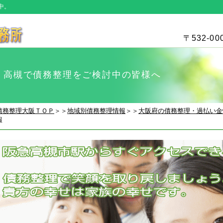
中。
〒532-0
高槻で債務整理をご検討中の皆様へ
債務整理大阪ＴＯＰ
＞＞
地域別債務整理情報
＞＞
大阪府の債務整理・過払い金
報