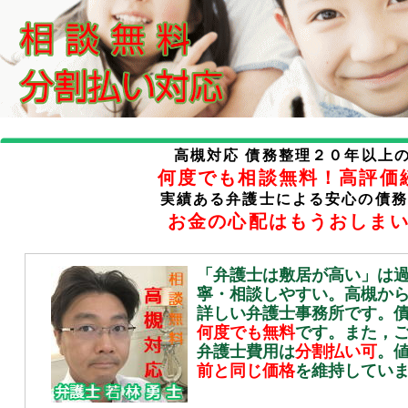
高槻対応 債務整理２０年以上
何度でも相談無料！高評価
実績ある弁護士による安心の債務
お金の心配はもうおしま
「弁護士は敷居が高い」は
寧・相談しやすい。高槻か
詳しい弁護士事務所です。
何度でも無料
です。また，
弁護士費用は
分割払い可
。
前と同じ価格
を維持してい