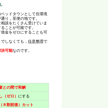
能。
ベッドタウンとして住環境
が通り，至便の地です。
相談をたくさん受けていま
することが可能です。
て借金をゼロにすることも可
までしなくても，
任意整理
で
解決可能
なのです。
者との間で和解
し（ゼロ）
にする
（８割前後）カット