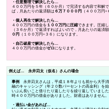
・任意整理で解決したら…
４００万円を５年（６０か月）で完済する内容で和解で
ば，月あたりの返済額は
６万７０００円
（４００万円÷
・個人再生で解決したら…
４００万円の借金を
１００万円に圧縮
できます。圧縮し
（３６か月）で返済すればよいので，月あたりの返済額
０円
（１００万円÷３６）になります。
・自己破産で解決したら…
４００万円の借金が
ゼロ
になります。
例えば… 永井苅太（仮名）さんの場合
事例
永井苅太さんは，平成１８年よりも前から大手消
融のキャッシング（年２０数パーセントの高金利）を始
いぶん長いこと借りたり返したりを繰り返していました
時４００万円の借金がありました。財産はありません。
・過払い金があれば…