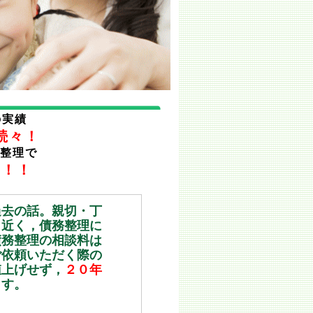
の実績
続々！
整理で
い！！
過去の話。親切・丁
ら近く，債務整理に
債務整理の相談料は
ご依頼いただく際の
値上げせず，
２０年
ます。