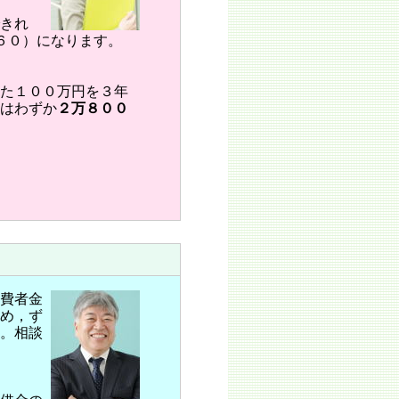
きれ
６０）になります。
た１００万円を３年
はわずか
２万８００
費者金
め，ず
。相談