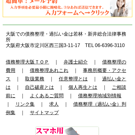
大阪での債務整理・過払い金は若林・新井総合法律事務
所
大阪府大阪市淀川区西三国3-11-17 TEL 06-6396-3110
債務整理大阪ＴＯＰ
｜
弁護士紹介
｜
債務整理の
費用
｜
債務整理あれこれ
｜
事務所概要・アクセ
ス
｜
取扱業務
｜
任意整理とは
｜
過払い金と
は
｜
自己破産とは
｜
個人再生とは
｜
ご相談
前に
｜
よくあるご質問
｜
債務整理地域別情報
｜
リンク集
｜
求人
｜
債務整理（過払い金）判
例集
｜
サイトマップ