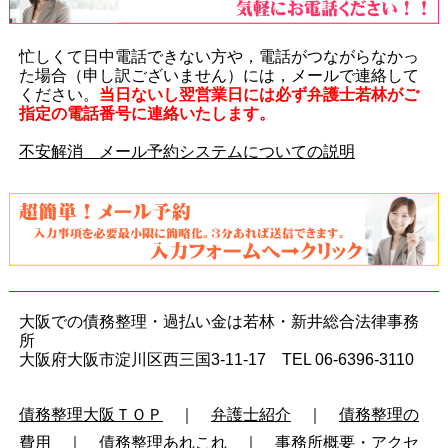
忙しくて日中電話できない方や，電話がつながらなかっ
た場合（申し訳ございません）には，メールで連絡して
ください。
当日ないし翌営業日には必ず弁護士若林がご
指定の電話番号に連絡いたします。
不安解消 メール予約システムについての説明
大阪での債務整理・過払い金は若林・新井総合法律事務
所
大阪府大阪市淀川区西三国3-11-17 TEL 06-6396-3110
債務整理大阪ＴＯＰ
｜
弁護士紹介
｜
債務整理の
費用
｜
債務整理あれこれ
｜
事務所概要・アクセ