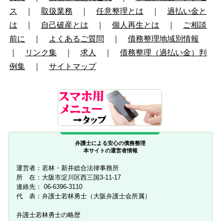
ス
｜
取扱業務
｜
任意整理とは
｜
過払い金と
は
｜
自己破産とは
｜
個人再生とは
｜
ご相談
前に
｜
よくあるご質問
｜
債務整理地域別情報
｜
リンク集
｜
求人
｜
債務整理（過払い金）判
例集
｜
サイトマップ
弁護士による安心の債務整理
本サイトの運営者情報
運営者：若林・新井総合法律事務所
所 在：大阪市淀川区西三国3-11-17
連絡先： 06-6396-3110
代 表：弁護士若林勇士（大阪弁護士会所属）
弁護士若林勇士の略歴